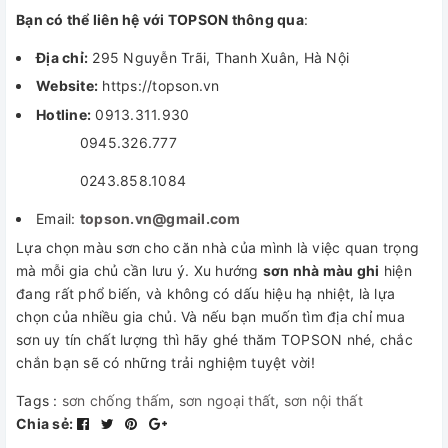
Bạn có thể liên hệ với TOPSON thông qua
:
Địa chỉ:
295 Nguyễn Trãi, Thanh Xuân, Hà Nội
Website:
https://topson.vn
Hotline:
0913.311.930
0945.326.777
0243.858.1084
Email:
topson.vn@gmail.com
Lựa chọn màu sơn cho căn nhà của mình là việc quan trọng
mà mỗi gia chủ cần lưu ý. Xu hướng
sơn nhà màu ghi
hiện
đang rất phổ biến, và không có dấu hiệu hạ nhiệt, là lựa
chọn của nhiều gia chủ. Và nếu bạn muốn tìm địa chỉ mua
sơn uy tín chất lượng thì hãy ghé thăm TOPSON nhé, chắc
chắn bạn sẽ có những trải nghiệm tuyệt vời!
Tags :
sơn chống thấm
,
sơn ngoại thất
,
sơn nội thất
Chia sẻ: