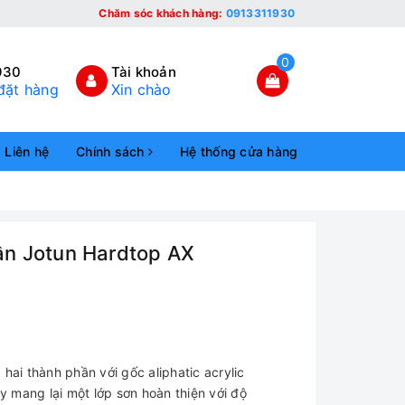
Chăm sóc khách hàng:
0913311930
0
930
Tài khoản
đặt hàng
Xin chào
Liên hệ
Chính sách
Hệ thống cửa hàng
hần Jotun Hardtop AX
hai thành phần với gốc aliphatic acrylic
ng lại một lớp sơn hoàn thiện với độ