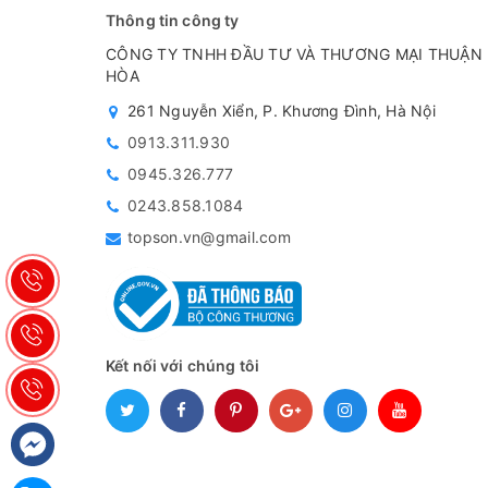
Đóng gói sản phẩm gồm:
Thông tin công ty
- Hardtop AX Comp A: Được đóng trong thùng chứa 4 
CÔNG TY TNHH ĐẦU TƯ VÀ THƯƠNG MẠI THUẬN
HÒA
- Hardtop AX Comp B: Được đóng trong thùng chứa 1
261 Nguyễn Xiển, P. Khương Đình, Hà Nội
0913.311.930
0945.326.777
0243.858.1084
topson.vn@gmail.com
Kết nối với chúng tôi