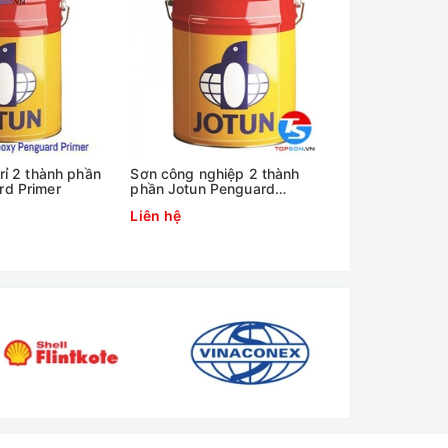
rỉ 2 thành phần
Sơn công nghiệp 2 thành
Sơn Jotun 1 t
rd Primer
phần Jotun Penguard
II
Topcoat
Liên hệ
Liên hệ
g tầng.
 bảo chất lượng và hiệu suất tối ưu.