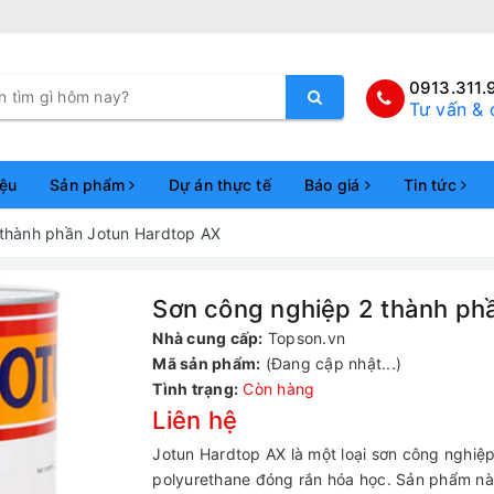
0913.311.
Tư vấn & 
iệu
Sản phẩm
Dự án thực tế
Báo giá
Tin tức
2 thành phần Jotun Hardtop AX
Sơn công nghiệp 2 thành p
Nhà cung cấp:
Topson.vn
Mã sản phẩm:
(Đang cập nhật...)
Tình trạng:
Còn hàng
Liên hệ
Jotun Hardtop AX là một loại sơn công nghiệp 
polyurethane đóng rắn hóa học. Sản phẩm này ma