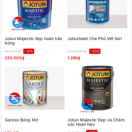
Jotun Majestic đẹp hoàn hảo
Jotashield Che Phủ Vết Nứt
bóng
450.000₫
- 51%
2.328.000₫
- 99%
220.000₫
1.280₫
Gardex Bóng Mờ
Jotun Majestic Đẹp và Chăm
sóc Hoàn hảo