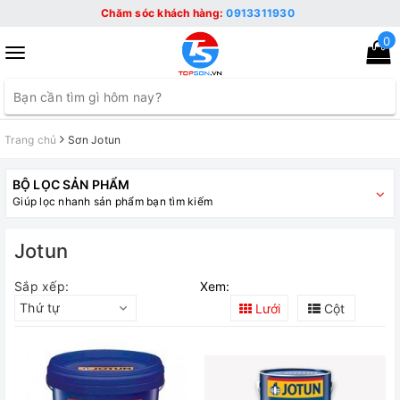
Chăm sóc khách hàng:
0913311930
0
Toggle
navigation
Trang chủ
Sơn Jotun
BỘ LỌC SẢN PHẨM
Giúp lọc nhanh sản phẩm bạn tìm kiếm
Jotun
Sắp xếp:
Xem:
Thứ tự
Lưới
Cột