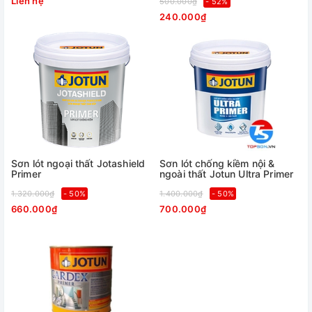
Liên hệ
500.000₫
- 52%
240.000₫
Sơn lót ngoại thất Jotashield
Sơn lót chống kiềm nội &
Primer
ngoài thất Jotun Ultra Primer
1.320.000₫
- 50%
1.400.000₫
- 50%
660.000₫
700.000₫