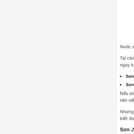
Nước s
Tại cá
ngay k
Sơn 
Sơn 
Nếu so
nên nế
Nhưng 
biết đ
Sơn J