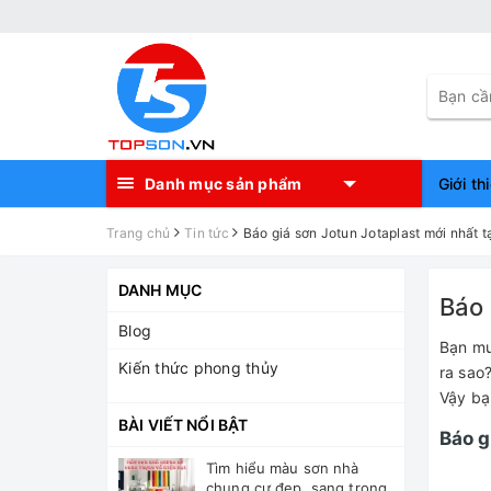
Danh mục sản phẩm
Giới th
Trang chủ
Tin tức
Báo giá sơn Jotun Jotaplast mới nhất tạ
DANH MỤC
Báo 
Blog
Bạn m
Kiến thức phong thủy
ra sao
Vậy bạ
BÀI VIẾT NỔI BẬT
Báo g
Tìm hiểu màu sơn nhà
chung cư đẹp, sang trọng,