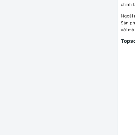
chính 
Ngoài 
Sản ph
vời mà
Topso