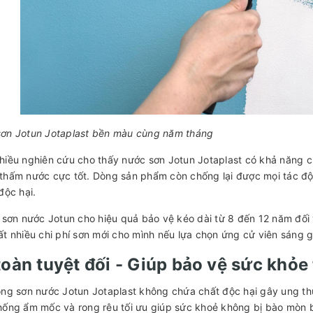
ơn Jotun Jotaplast bền màu cùng năm tháng
hiều nghiên cứu cho thấy nước sơn Jotun Jotaplast có khả năng 
thấm nước cực tốt. Dòng sản phẩm còn chống lại được mọi tác động
độc hại.
, sơn nước Jotun cho hiệu quả bảo vệ kéo dài từ 8 đến 12 năm đối
ất nhiều chi phí sơn mới cho mình nếu lựa chọn ứng cử viên sáng g
toàn tuyệt đối - Giúp bảo vệ sức khỏe
ong sơn nước Jotun Jotaplast không chứa chất độc hại gây ung t
hống ẩm mốc và rong rêu tối ưu giúp sức khoẻ không bị bào mòn b