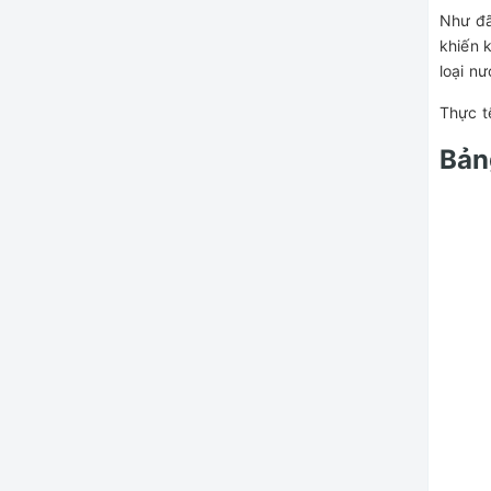
Như đã
khiến 
loại n
Thực t
Bản