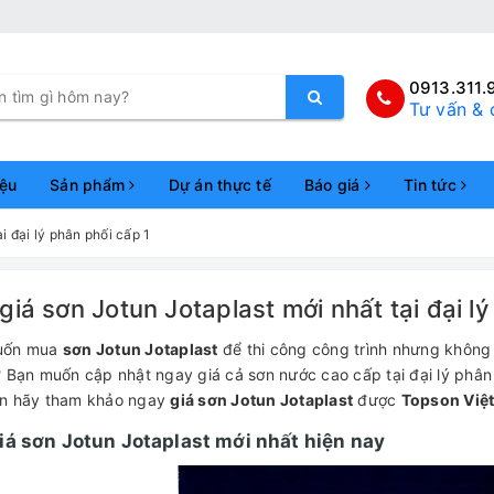
0913.311.
Tư vấn & 
iệu
Sản phẩm
Dự án thực tế
Báo giá
Tin tức
i đại lý phân phối cấp 1
giá sơn Jotun Jotaplast mới nhất tại đại l
uốn mua
sơn Jotun Jotaplast
để thi công công trình nhưng không
? Bạn muốn cập nhật ngay giá cả sơn nước cao cấp tại đại lý phân 
n hãy tham khảo ngay
giá sơn Jotun Jotaplast
được
Topson Việ
iá sơn Jotun Jotaplast mới nhất hiện nay