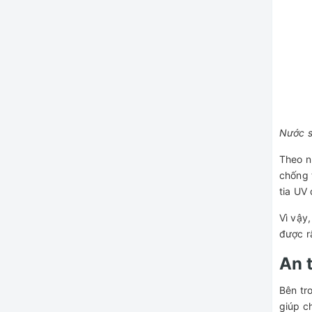
Nước s
Theo n
chống 
tia UV 
Vì vậy
được r
An 
Bên tr
giúp c