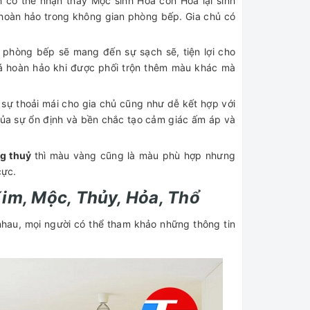
 có thể nhận thấy Mộc sinh Hỏa còn Hỏa lại sinh
hoàn hảo trong không gian phòng bếp. Gia chủ có
 phòng bếp sẽ mang đến sự sạch sẽ, tiện lợi cho
há hoàn hảo khi được phối trộn thêm màu khác mà
sự thoải mái cho gia chủ cũng như dễ kết hợp với
 của sự ổn định và bền chắc tạo cảm giác ấm áp và
ng thuỷ
thì màu vàng cũng là màu phù hợp nhưng
cực.
im, Mộc, Thủy, Hỏa, Thổ
au, mọi người có thể tham khảo những thông tin