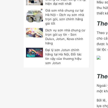
Màu sơ
hiện đại mới nhất
thu hú
Giá sơn nhà chung cư tại
thiết 
Hà Nội – Dịch vụ sơn nhà
trọn gói, sơn chính hãng
The
giá tốt
Dịch vụ sơn nhà chung cư
Theo y
trọn gói uy tín - Sơn
cho cả
Dulux, Jotun, Kova chính
hãng
được l
tài lộ
Đại lý sơn Jotun chính
hãng tại Hà Nội, Đối tác
tin cậy của thương hiệu
sơn Jotun
The
Ngoài
một kh
Bởi lẽ
lựa ch