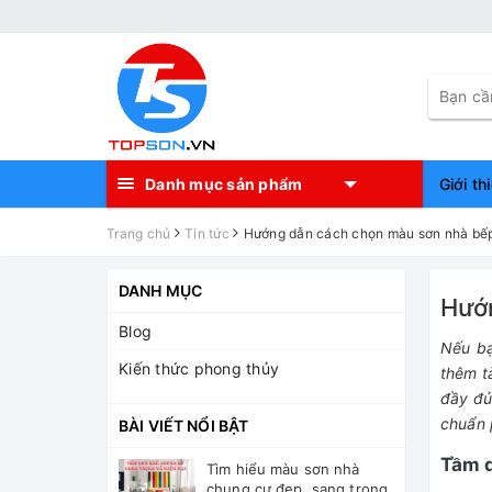
Danh mục sản phẩm
Giới th
Trang chủ
Tin tức
Hướng dẫn cách chọn màu sơn nhà bếp
DANH MỤC
Hướ
Blog
Nếu bạ
Kiến thức phong thủy
thêm t
đầy đủ
chuẩn 
BÀI VIẾT NỔI BẬT
Tầm q
Tìm hiểu màu sơn nhà
chung cư đẹp, sang trọng,