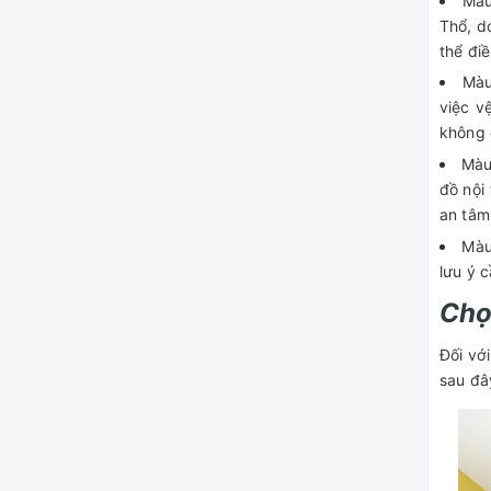
Màu
Thổ, d
thể đi
Màu
việc v
không 
Màu
đồ nội
an tâm
Màu
lưu ý 
Chọ
Đối vớ
sau đâ