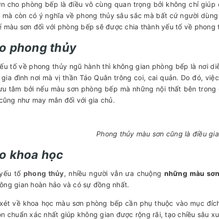
n cho phòng bếp là điều vô cùng quan trọng bởi không chỉ giúp
t mà còn có ý nghĩa về phong thủy sâu sắc mà bất cứ người dùng
kế màu sơn đối với phòng bếp sẽ được chia thành yếu tố về phong 
o phong thủy
ếu tố về phong thủy ngũ hành thì không gian phòng bếp là nơi di
 gia đình nơi mà vị thần Táo Quân trông coi, cai quản. Do đó, việ
ưu tâm bởi nếu màu sơn phòng bếp mà những nội thất bên trong 
c cũng như may mắn đối với gia chủ.
Phong thủy màu sơn cũng là điều gia
o khoa học
 yếu tố
phong thủy
, nhiều người vẫn ưa chuộng
những màu sơn
ông gian hoàn hảo và có sự đồng nhất.
, xét về khoa học màu sơn phòng bếp cần phụ thuộc vào mục đíc
ọn chuẩn xác nhất giúp không gian được rộng rãi, tạo chiều sâu x