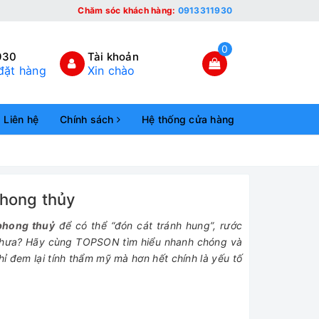
Chăm sóc khách hàng:
0913311930
0
930
Tài khoản
đặt hàng
Xin chào
Liên hệ
Chính sách
Hệ thống cửa hàng
hong thủy
phong thuỷ
để có thể “đón cát tránh hung”, rước
 chưa? Hãy cùng TOPSON tìm hiểu nhanh chóng và
 đem lại tính thẩm mỹ mà hơn hết chính là yếu tố