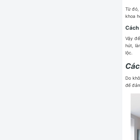
Từ đó,
khoa h
Cách
Vậy để
hút, l
lộc.
Các
Do khô
để đảm