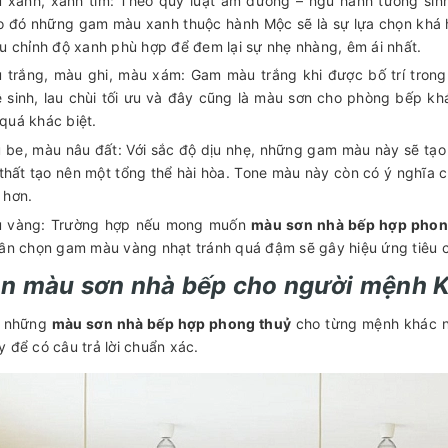
 xanh, xanh tím: Theo quy luật âm dương – ngũ hành tương sinh
o đó những gam màu xanh thuộc hành Mộc sẽ là sự lựa chọn khá 
ều chỉnh độ xanh phù hợp để đem lại sự nhẹ nhàng, êm ái nhất.
 trắng, màu ghi, màu xám: Gam màu trắng khi được bố trí trong
ệ sinh, lau chùi tối ưu và đây cũng là màu sơn cho phòng bếp k
quá khác biệt.
 be, màu nâu đất: Với sắc độ dịu nhẹ, những gam màu này sẽ tạo 
 thất tạo nên một tổng thể hài hòa. Tone màu này còn có ý nghĩa
 hơn.
 vàng: Trường hợp nếu mong muốn
màu sơn nhà bếp hợp pho
cần chọn gam màu vàng nhạt tránh quá đậm sẽ gây hiệu ứng tiêu 
n màu sơn nhà bếp cho người mệnh K
i những
màu sơn nhà bếp hợp phong thuỷ
cho từng mệnh khác nh
y để có câu trả lời chuẩn xác.