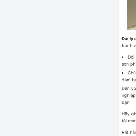
Đại lý
tranh v
Đội
sơn ph
Chú
đảm bả
Đến vớ
nghiệp
bạn!
Hãy g
tôi ma
Rất hâ