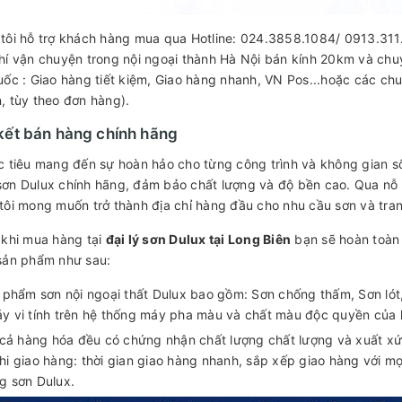
tôi hỗ trợ khách hàng mua qua Hotline: 024.3858.1084/ 0913.311.
hí vận chuyện trong nội ngoại thành Hà Nội bán kính 20km và ch
uốc : Giao hàng tiết kiệm, Giao hàng nhanh, VN Pos...hoặc các chu
, tùy theo đơn hàng).
ết bán hàng chính hãng
c tiêu mang đến sự hoàn hảo cho từng công trình và không gian s
ơn Dulux chính hãng, đảm bảo chất lượng và độ bền cao. Qua nỗ 
tôi mong muốn trở thành địa chỉ hàng đầu cho nhu cầu sơn và tra
 khi mua hàng tại
đại lý sơn Dulux tại Long Biên
bạn sẽ hoàn toàn
sản phẩm như sau:
 phẩm sơn nội ngoại thất Dulux bao gồm: Sơn chống thấm, Sơn lót
y vi tính trên hệ thống máy pha màu và chất màu độc quyền của
 cả hàng hóa đều có chứng nhận chất lượng chất lượng và xuất xứ
hi giao hàng: thời gian giao hàng nhanh, sắp xếp giao hàng với m
g sơn Dulux.