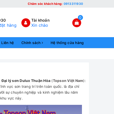
Chăm sóc khách hàng:
0913311930
0
930
Tài khoản
đặt hàng
Xin chào
Liên hệ
Chính sách
Hệ thống cửa hàng
a
Đại lý sơn Dulux Thuận Hòa
(
Topson Việt Nam
):
nh vực sơn trang trí trên toàn quốc. là địa chỉ
Với sự chuyên nghiệp và kinh nghiệm lâu năm
 khu vực này.