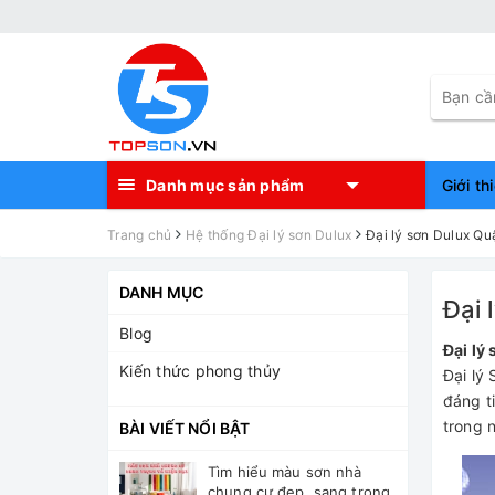
Danh mục sản phẩm
Giới th
Trang chủ
Hệ thống Đại lý sơn Dulux
Đại lý sơn Dulux Qu
DANH MỤC
Đại 
Blog
Đại lý
Kiến thức phong thủy
Đại lý 
đáng t
trong 
BÀI VIẾT NỔI BẬT
Tìm hiểu màu sơn nhà
chung cư đẹp, sang trọng,