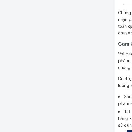
Chúng 
miện p
toàn q
chuyển
Cam k
Với mụ
phẩm s
chúng 
Do đó,
lượng 
Sản
pha má
Tất
hàng k
sử dụn