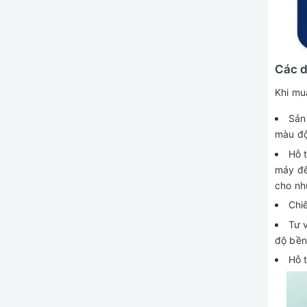
Các d
Khi mu
Sản
màu độ
Hỗ t
máy đế
cho nh
Chiế
Tư 
độ bền
Hỗ 