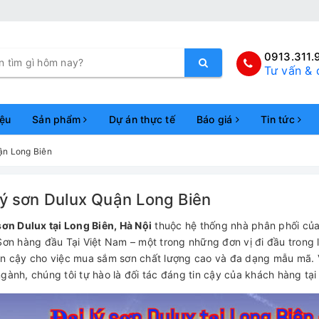
0913.311.
Tư vấn & 
iệu
Sản phẩm
Dự án thực tế
Báo giá
Tin tức
ận Long Biên
lý sơn Dulux Quận Long Biên
 sơn Dulux tại Long Biên, Hà Nội
thuộc hệ thống nhà phân phối củ
Sơn hàng đầu Tại Việt Nam – một trong những đơn vị đi đầu trong lĩ
in cậy cho việc mua sắm sơn chất lượng cao và đa dạng mẫu mã. 
ngành, chúng tôi tự hào là đối tác đáng tin cậy của khách hàng tại