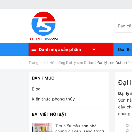
Danh mục sản phẩm
Giới th
Trang chủ
Hệ thống Đại lý sơn Dulux
Đại lý sơn Dulux tỉ
DANH MỤC
Đại 
Blog
Đại lý
Kiến thức phong thủy
Sơn hàn
cậy ch
chúng 
BÀI VIẾT NỔI BẬT
Tìm hiểu màu sơn nhà
chung cư đẹp, sang trọng,