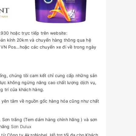
930 hoặc trực tiếp trên website:
 bán kính 20km và chuyển hàng thông qua hệ
 VN Pos...hoặc các chuyến xe đi về trong ngày
ống, chúng tôi cam kết chỉ cung cấp những sản
lực không ngừng nâng cao chất lượng dịch vụ,
ng trí của khách hàng.
 yên tâm về nguồn gốc hàng hóa cũng như chất
, Sơn trắng (Tem dám hàng chính hãng ) và sơn
 hãng
Sơn Dulux
 từ Công ty AkzoNobel. Hỗ trợ tối đa cho Khách