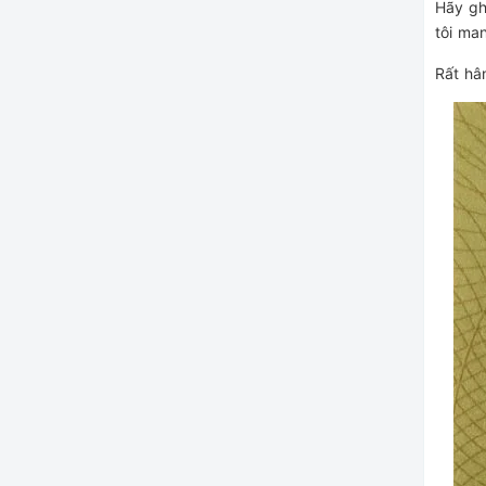
Hãy g
tôi ma
Rất hâ