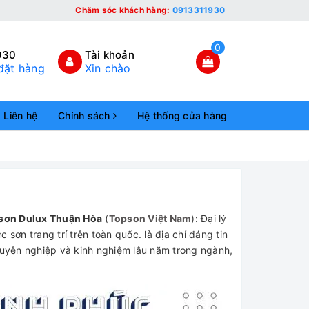
Chăm sóc khách hàng:
0913311930
0
930
Tài khoản
đặt hàng
Xin chào
Liên hệ
Chính sách
Hệ thống cửa hàng
 sơn Dulux Thuận Hòa
(
Topson Việt Nam
): Đại lý
sơn trang trí trên toàn quốc. là địa chỉ đáng tin
uyên nghiệp và kinh nghiệm lâu năm trong ngành,