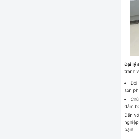
Đại lý
tranh v
Đội
sơn ph
Chú
đảm bả
Đến với
nghiệp
bạn!