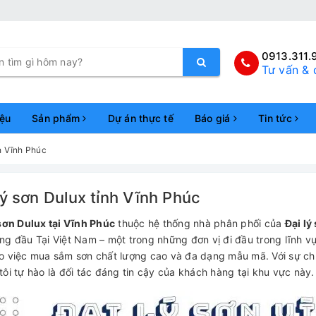
0913.311.
Tư vấn & 
iệu
Sản phẩm
Dự án thực tế
Báo giá
Tin tức
nh Vĩnh Phúc
lý sơn Dulux tỉnh Vĩnh Phúc
 sơn Dulux tại Vĩnh Phúc
thuộc hệ thống nhà phân phối của
Đại lý
g đầu Tại Việt Nam – một trong những đơn vị đi đầu trong lĩnh vực 
o việc mua sắm sơn chất lượng cao và đa dạng mẫu mã. Với sự ch
tôi tự hào là đối tác đáng tin cậy của khách hàng tại khu vực này.