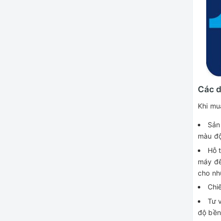
Các d
Khi mu
Sản
màu độ
Hỗ t
máy đế
cho nh
Chiế
Tư 
độ bền