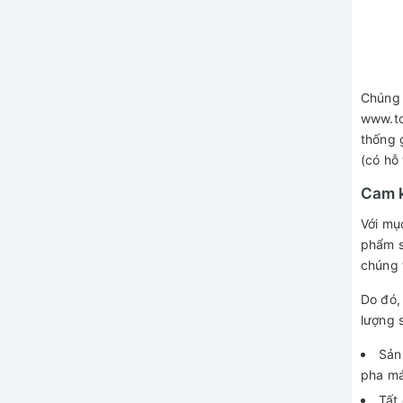
Chúng 
www.to
thống 
(có hỗ
Cam k
Với mụ
phẩm s
chúng 
Do đó,
lượng 
Sản
pha má
Tất