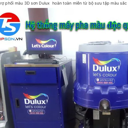
trợ phối màu 3D sơn Dulux hoàn toàn miễn từ bộ sưu tập màu sắc