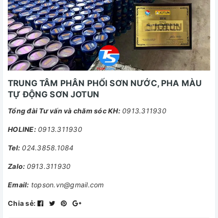
TRUNG TÂM PHÂN PHỐI SƠN NƯỚC, PHA MÀU
TỰ ĐỘNG SƠN JOTUN
Tổng đài Tư vấn và chăm sóc KH:
0913.311930
HOLINE:
0913.311930
Tel:
024.3858.1084
Zalo:
0913.311930
Email:
topson.vn@gmail.com
Chia sẻ: