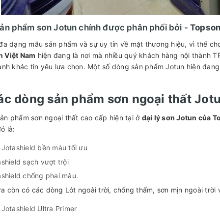
ản phẩm sơn Jotun chính được phân phối bởi -
Topson
 đa dạng mẫu sản phẩm và sự uy tín về mặt thương hiệu, vì thế c
n Việt Nam
hiện đang là nơi mà nhiều quý khách hàng nội thành T
hành khác tin yêu lựa chọn. Một số dòng sản phẩm Jotun hiện đan
ác dòng sản phẩm sơn ngoại thất Jot
ản phẩm sơn ngoại thất cao cấp hiện tại ở
đại lý sơn Jotun của 
ó là:
 Jotashield bền màu tối ưu
shield sạch vượt trội
ashield chống phai màu.
ra còn có các dòng Lót ngoài trời, chống thấm, sơn mịn ngoài trời 
Jotashield Ultra Primer