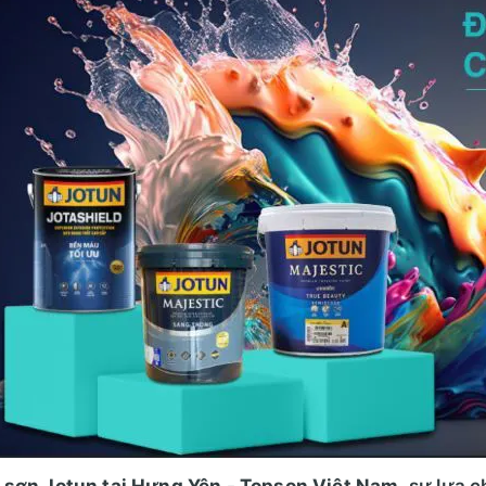
ý sơn Jotun tại Hưng Yên - Topson Việt Nam
, sự lựa 