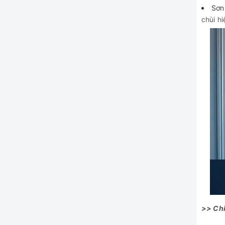
Sơn 
chùi h
>> Chi