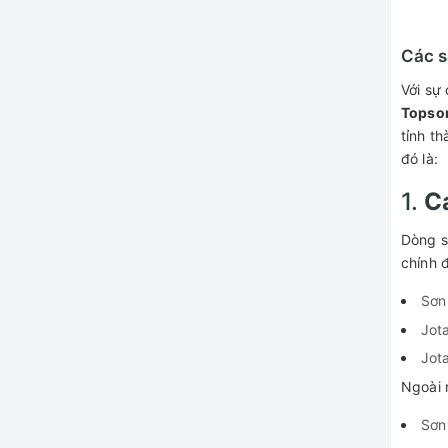
Các s
Với sự
Topso
tỉnh t
đó là:
1.
C
Dòng s
chính đ
Sơn
Jota
Jot
Ngoài 
Sơn 