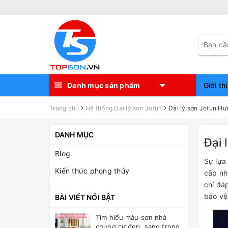
Danh mục sản phẩm
Giới th
Trang chủ
Hệ thống Đại lý sơn Jotun
Đại lý sơn Jotun Hư
DANH MỤC
Đại 
Blog
Sự lựa
Kiến thức phong thủy
cấp nh
chỉ đá
bảo vệ
BÀI VIẾT NỔI BẬT
Tìm hiểu màu sơn nhà
chung cư đẹp, sang trọng,