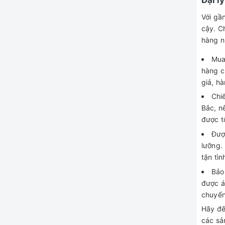
Với gầ
cậy. C
hàng n
Mua
hàng c
giả, hà
Chiế
Bắc, n
được t
Đượ
lưỡng.
tận tìn
Bảo
được á
chuyển
Hãy đế
các sả