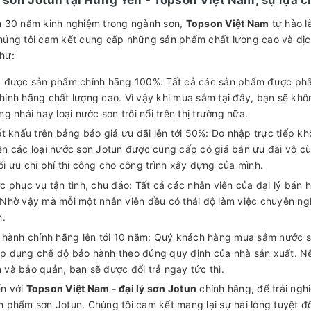
n 30 năm kinh nghiệm trong ngành sơn,
Topson Việt Nam
tự hào l
húng tôi cam kết cung cấp những sản phẩm chất lượng cao và dịc
hư:
 được sản phẩm chính hãng 100%: Tất cả các sản phẩm được phân
hính hãng chất lượng cao. Vì vậy khi mua sắm tại đây, bạn sẽ kh
ng nhái hay loại nước sơn trôi nổi trên thị trường nữa.
t khấu trên bảng báo giá ưu đãi lên tới 50%: Do nhập trực tiếp khô
ên các loại nước sơn Jotun được cung cấp có giá bán ưu đãi vô c
ối ưu chi phí thi công cho công trình xây dựng của mình.
c phục vụ tận tình, chu đáo: Tất cả các nhân viên của đại lý bán
 Nhờ vậy mà mỗi một nhân viên đều có thái độ làm việc chuyên n
h.
 hành chính hãng lên tới 10 năm: Quý khách hàng mua sắm nước s
p dụng chế độ bảo hành theo đúng quy định của nhà sản xuất. Nếu
 và bảo quản, bạn sẽ được đổi trả ngay tức thì.
n với
Topson Việt Nam - đại lý sơn Jotun
chính hãng, để trải ngh
n phẩm sơn Jotun. Chúng tôi cam kết mang lại sự hài lòng tuyệt đố