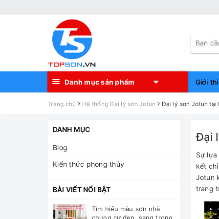
Danh mục sản phẩm
Giới th
Trang chủ
Hệ thống Đại lý sơn Jotun
Đại lý sơn Jotun tạ
DANH MỤC
Đại 
Blog
Sự lựa
Kiến thức phong thủy
kết ch
Jotun 
trang t
BÀI VIẾT NỔI BẬT
Tìm hiểu màu sơn nhà
chung cư đẹp, sang trọng,