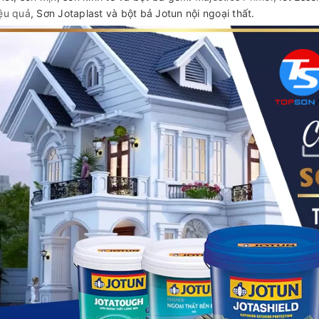
iệu quả
, Sơn Jotaplast và bột bả Jotun nội ngoại thất.