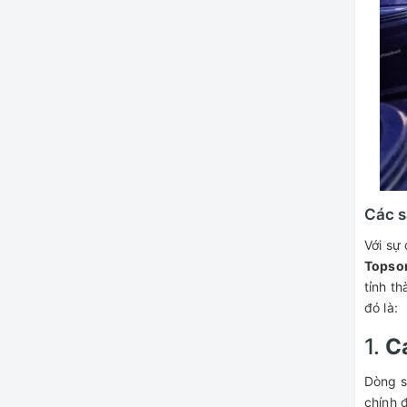
Các s
Với sự
Topso
tỉnh t
đó là:
1.
C
Dòng s
chính đ