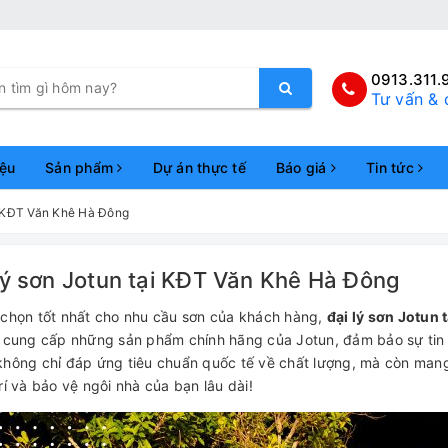
0913.311.
Tư vấn & 
iệu
Sản phẩm
Dự án thực tế
Báo giá
Tin tức
i KĐT Văn Khê Hà Đông
lý sơn Jotun tại KĐT Văn Khê Hà Đông
 chọn tốt nhất cho nhu cầu sơn của khách hàng,
đại lý sơn Jotun
ỉ cung cấp những sản phẩm chính hãng của Jotun, đảm bảo sự tin
không chỉ đáp ứng tiêu chuẩn quốc tế về chất lượng, mà còn mang
rí và bảo vệ ngôi nhà của bạn lâu dài!