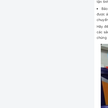
tận tìn
Bảo
được á
chuyển
Hãy đế
các sả
chúng 