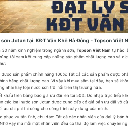
ý sơn Jotun tại KĐT Văn Khê Hà Đông - Topson Việt
n 30 năm kinh nghiệm trong ngành sơn,
Topson Việt Nam
tự hào l
húng tôi cam kết cung cấp những sản phẩm chất lượng cao và dịc
hư:
 được sản phẩm chính hãng 100%: Tất cả các sản phẩm được phân
hính hãng chất lượng cao. Vì vậy khi mua sắm tại đây, bạn sẽ kh
ng nhái hay loại nước sơn trôi nổi trên thị trường nữa.
t khấu trên bảng báo giá ưu đãi lên tới 50%: Do nhập trực tiếp khô
ên các loại nước sơn Jotun được cung cấp có giá bán ưu đãi vô c
ối ưu chi phí thi công cho công trình xây dựng của mình.
c phục vụ tận tình, chu đáo: Tất cả các nhân viên của đại lý bán
 Nhờ vậy mà mỗi một nhân viên đều có thái độ làm việc chuyên n