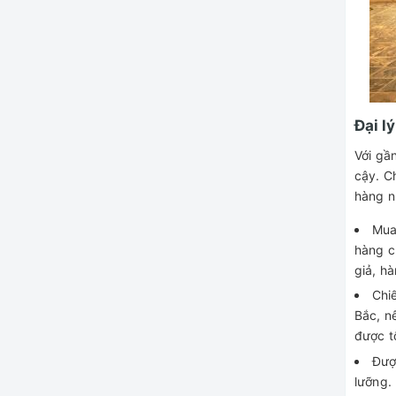
Đại l
Với gầ
cậy. C
hàng n
Mua
hàng c
giả, hà
Chiế
Bắc, n
được t
Đượ
lưỡng.