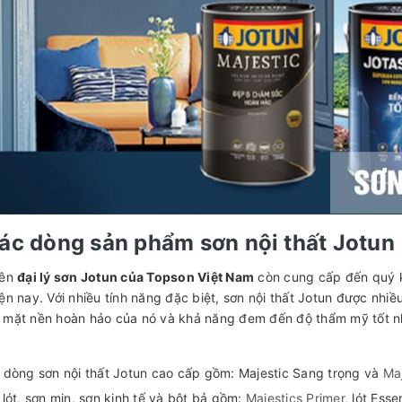
Các dòng sản phẩm sơn nội thất Jotun
iên
đại lý sơn Jotun của Topson Việt Nam
còn cung cấp đến quý k
ện nay. Với nhiều tính năng đặc biệt, sơn nội thất Jotun được nhiều
 mặt nền hoàn hảo của nó và khả năng đem đến độ thẩm mỹ tốt nhất
 dòng sơn nội thất Jotun cao cấp gồm: Majestic Sang trọng và
Maj
lót, sơn mịn, sơn kinh tế và bột bả gồm:
Majestics Primer,
lót Esse