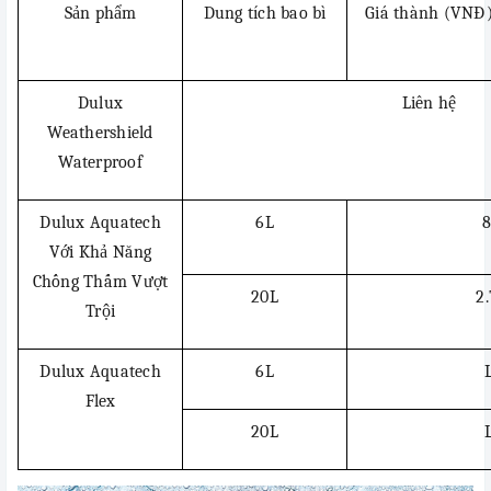
Sản phẩm
Dung tích bao bì
Giá thành (VNĐ
Dulux
Liên hệ
Weathershield
Waterproof
Dulux Aquatech
6L
8
Với Khả Năng
Chống Thấm Vượt
20L
2
Trội
Dulux Aquatech
6L
Flex
20L