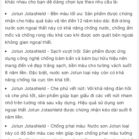
khác nhau cho bạn dễ dàng chọn lựa theo nhu cầu là:
Jotun Jotashield - Bền màu tối ưu: Sản phẩm được chứng
nhận cho hiệu quả bảo vệ lên đến 12 năm kéo dài. Bởi dòng
nước sơn ngoại thất này có khả năng chống nước, chống ẩm
mốc và chống rong rêu khá cao khi được sơn quét bên ngoài
không gian ngoại thất.
Jotun Jotashield - Sạch vượt trội: Sản phẩm được ứng
dụng công nghệ chống bám bẩn và bám bụi hữu hiệu nên
mang đến vẻ đẹp trắng sạch, bền màu cho tường vách suốt
8 năm liền. Đặc biệt, nước sơn Jotun loại này còn có khả
năng chống tia cực tím khá tốt.
Jotun Jotashield - Che phủ vết nứt: Với khả năng đàn hồi
và che phủ tốt, sản phẩm giúp bạn giấu đi các vết nứt nham
nhở trên tường nhà sau xây dựng. Hiệu quả sử dụng sơn
ngoại thất Jotun Jotashield được chứng nhận kéo dài suốt 6
năm liền.
Jotun Jotashield - Chống phai màu: Nước sơn Jotun loại
này có độ bền màu cao nên giúp bạn chống phai màu tường