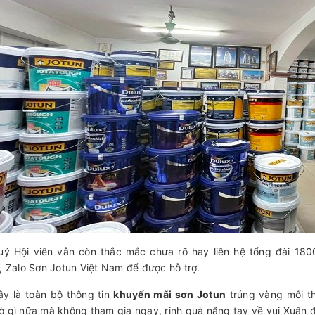
ý Hội viên vẫn còn thắc mắc chưa rõ hay liên hệ tổng đài 18
r, Zalo Sơn Jotun Việt Nam để được hỗ trợ.
ây là toàn bộ thông tin
khuyến mãi sơn Jotun
trúng vàng mỗi th
ờ gì nữa mà không tham gia ngay, rinh quà nặng tay về vui Xuân đ