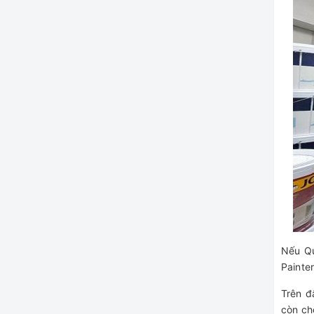
Nếu Qu
Painte
Trên đ
còn ch