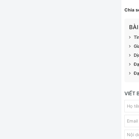
Chia s
BÀI
Tì
Gi
Dị
Đạ
Đạ
VIẾT 