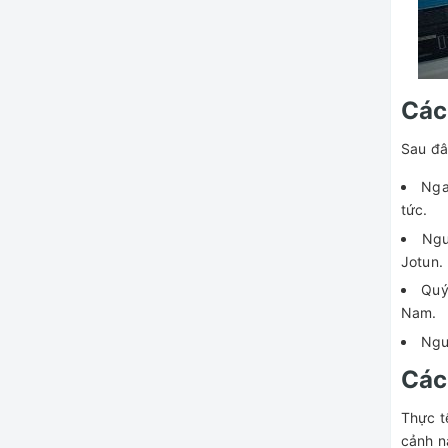
Các
Sau đâ
Nga
tức.
Ngư
Jotun.
Quý
Nam.
Ngư
Các
Thực t
cảnh n