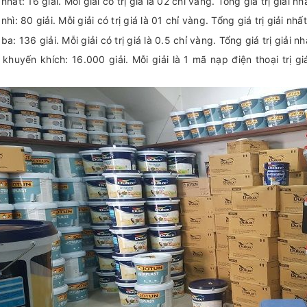
 nhất: 16 giải. Mỗi giải có trị giá là 02 chỉ vàng. Tổng giá trị giải n
 nhì: 80 giải. Mỗi giải có trị giá là 01 chỉ vàng. Tổng giá trị giải nhấ
 ba: 136 giải. Mỗi giải có trị giá là 0.5 chỉ vàng. Tổng giá trị giải n
i khuyến khích: 16.000 giải. Mỗi giải là 1 mã nạp điện thoại trị g