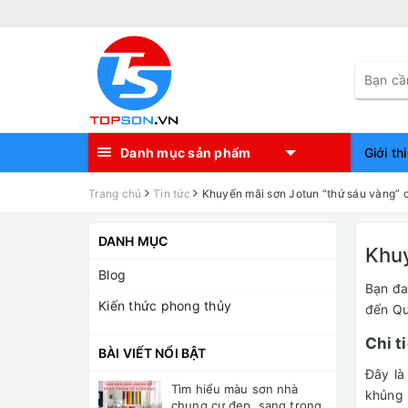
Danh mục sản phẩm
Giới th
Trang chủ
Tin tức
Khuyến mãi sơn Jotun “thứ sáu vàng” 
DANH MỤC
Khuy
Blog
Bạn đa
Kiến thức phong thủy
đến Qu
Chi t
BÀI VIẾT NỔI BẬT
Đây là
Tìm hiểu màu sơn nhà
khủng 
chung cư đẹp, sang trọng,