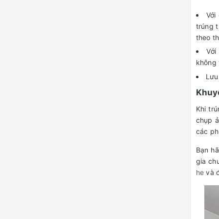
Với
trúng 
theo t
Với
không 
Lưu
Khuyế
Khi tr
chụp ả
các ph
Bạn hã
gia ch
he
và đ