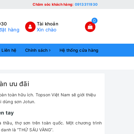
Chăm sóc khách hàng:
0913311930
0
930
Tài khoản
đặt hàng
Xin chào
Liên hệ
Chính sách
Hệ thống cửa hàng
àn ưu đãi
hoàn toàn hữu ích. Topson Việt Nam sẽ giới thiệu
i dùng sơn Jotun.
ền tay
 thầu, thợ sơn trên toàn quốc. Một chương trình
h danh là “THỨ SÁU VÀNG”.