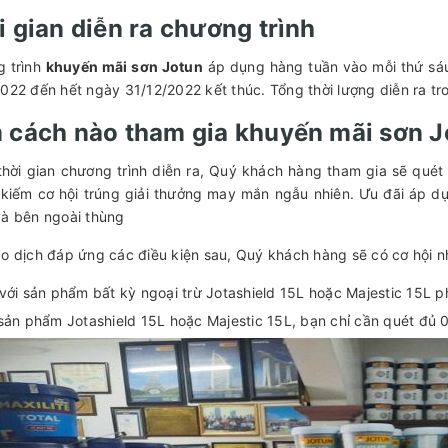
i gian diễn ra chương trình
 trình
khuyến mãi sơn Jotun
áp dụng hàng tuần vào mỗi thứ sáu
2022 đến hết ngày 31/12/2022 kết thúc. Tổng thời lượng diễn ra tr
 cách nào tham gia khuyến mãi sơn Jo
thời gian chương trình diễn ra, Quý khách hàng tham gia sẽ quét
 kiếm cơ hội trúng giải thưởng may mắn ngẫu nhiên. Ưu đãi áp d
và bên ngoài thùng
ao dịch đáp ứng các điều kiện sau, Quý khách hàng sẽ có cơ hội 
 với sản phẩm bất kỳ ngoại trừ Jotashield 15L hoặc Majestic 15L p
 sản phẩm Jotashield 15L hoặc Majestic 15L, bạn chỉ cần quét đủ 