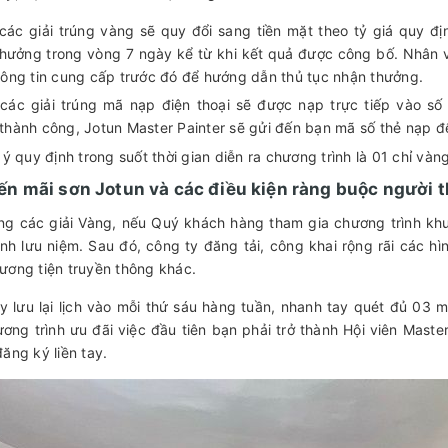
 các giải trúng vàng sẽ quy đổi sang tiền mặt theo tỷ giá quy 
thưởng trong vòng 7 ngày kể từ khi kết quả được công bố. Nhân vi
hông tin cung cấp trước đó để hướng dẫn thủ tục nhận thưởng.
 các giải trúng mã nạp điện thoại sẽ được nạp trực tiếp vào số 
thành công, Jotun Master Painter sẽ gửi đến bạn mã số thẻ nạp đ
 ý quy định trong suốt thời gian diễn ra chương trình là 01 chỉ v
n mãi sơn Jotun và các điều kiện ràng buộc người 
úng các giải Vàng, nếu Quý khách hàng tham gia chương trình kh
nh lưu niệm. Sau đó, công ty đăng tải, công khai rộng rãi các h
ương tiện truyền thông khác.
y lưu lại lịch vào mỗi thứ sáu hàng tuần, nhanh tay quét đủ 03 
ương trình ưu đãi việc đầu tiên bạn phải trở thành Hội viên Maste
ăng ký liền tay.