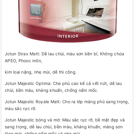
Jotun Strax Matt: Dễ lau chùi, màu sơn bền bỉ, Không chứa
APEO, Phooc môn,
kim loại nặng, nhẹ mùi, dễ thi công.
Jotun Majestic Optima: Che phủ cao kể cả vết nứt, dễ lau
chùi, bền màu, kháng khuẩn, chống nấm mốc.
Jotun Majestic Royale Matt: Cho ra lớp màng phủ sang trọng,
màu sắc rực rỡ.
Jotun Majestic bóng và mờ: Màu sắc rực rỡ, bề mặt đẹp và
sang trọng, dễ lau chùi, bền màu, kháng khuẩn, màng sơn
láng mịn, chống nấm mốc và nhẹ mùi.