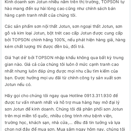
Kinh doanh sơn Jotun nhiều năm trên thị trường, TOPSON tự
hào mang đến sự hài lòng cao cũng như chính sách bán
hàng cạnh tranh nhất của chúng tôi.
Các sản phẩm sơn nội thất Jotun, sơn ngoại thất Jotun, sơn
gỗ và kim loại Jotun, bột trét cao cấp Jotun được cung cấp
bởi TOPSON chính hãng 100%, nếu phát hiện hàng giả, hàng
kém chất lượng thì được đền bù, đổi trả.
Giá ‘hạt dẻ’ bởi TOPSON nhập khẩu không qua bất kỳ trung
gian nào. Giá cả của chúng tôi luôn ở mức cạnh tranh cao
nhất nhưng luôn đáp ứng được mọi nhu cầu tìm kiếm của
bạn. Được hưởng mọi ưu đãi từ chính công ty sản xuất sơn
Jotun nếu có.
Hãy gọi cho chúng tôi ngay qua Hotline 0913.311.930 để
được tư vấn nhanh nhất và hỗ trợ mua hàng hay mở đại lý
sơn Jotun để kinh doanh. Chúng tôi đã phân phối sơn Jotun
trên mọi miền tổ quốc, nhiều công trình như bệnh viện,
trường học, khách sạn, nhà cửa,... đều đã tin tưởng và lựa
chọn nơi đây để mua sơn. Mua sắm ngay hôm nay, chúng tôi