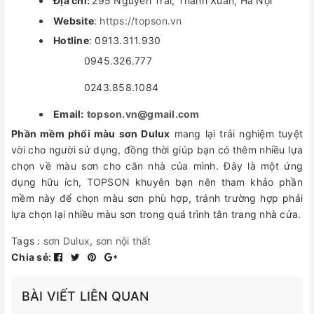
Địa chỉ:
295 Nguyễn Trãi, Thanh Xuân, Hà Nội
Website
:
https://topson.vn
Hotline
: 0913.311.930
0945.326.777
0243.858.1084
Email:
topson.vn@gmail.com
Phần mềm phối màu sơn Dulux
mang lại trải nghiệm tuyệt
vời cho người sử dụng, đồng thời giúp bạn có thêm nhiều lựa
chọn về màu sơn cho căn nhà của mình. Đây là một ứng
dụng hữu ích, TOPSON khuyên bạn nên tham khảo phần
mềm này để chọn màu sơn phù hợp, tránh trường hợp phải
lựa chọn lại nhiều màu sơn trong quá trình tân trang nhà cửa.
Tags :
sơn Dulux
,
sơn nội thất
Chia sẻ:
BÀI VIẾT LIÊN QUAN