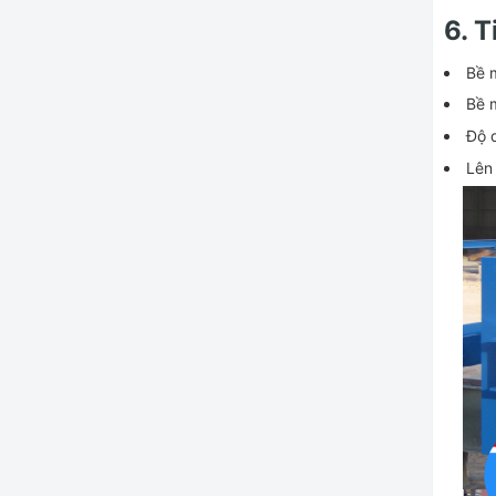
6. 
Bề 
Bề 
Độ 
Lên