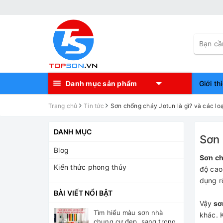
Danh mục sản phẩm
Giới th
Trang chủ
Tin tức
Sơn chống cháy Jotun là gì? và các loạ
DANH MỤC
Sơn 
Blog
Sơn ch
Kiến thức phong thủy
độ cao
dụng ro
BÀI VIẾT NỔI BẬT
Vậy
sơ
Tìm hiểu màu sơn nhà
khác. K
chung cư đẹp, sang trọng,