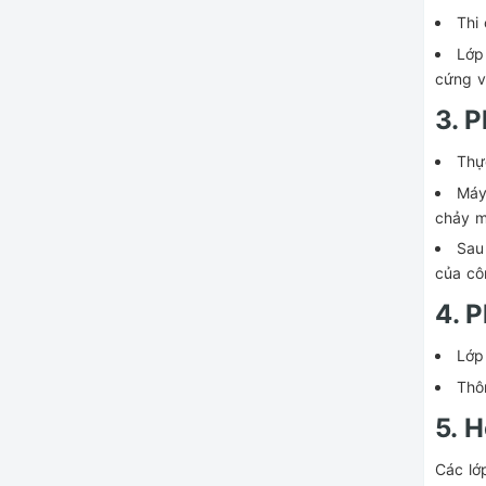
Thi 
Lớp
cứng v
3. P
Thực
Máy
chảy 
Sau
của côn
4. P
Lớp
Thô
5. 
Các lớ