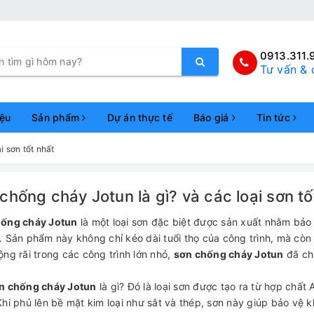
0913.311.
Tư vấn & 
iệu
Sản phẩm
Dự án thực tế
Báo giá
Tin tức
i sơn tốt nhất
chống cháy Jotun là gì? và các loại sơn tố
ống cháy Jotun
là một loại sơn đặc biệt được sản xuất nhằm bảo 
. Sản phẩm này không chỉ kéo dài tuổi thọ của công trình, mà còn
̣̂ng rãi trong các công trình lớn nhỏ,
sơn chống cháy Jotun
đã chie
n chống cháy Jotun
là gì? Đó là loại sơn được tạo ra từ hợp ch
hi phủ lên bề mặt kim loại như sắt và thép, sơn này giúp bảo vệ kh