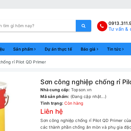
0913.311.
Tư vấn & 
iệu
Sản phẩm
Dự án thực tế
Báo giá
Tin tức
hống rỉ Pilot QD Primer
Sơn công nghiệp chống rỉ Pil
Nhà cung cấp:
Topson.vn
Mã sản phẩm:
(Đang cập nhật...)
Tình trạng:
Còn hàng
Liên hệ
Sơn công nghiệp chống rỉ Pilot QD Primer của
các thành phần chống ăn mòn và phụ gia đặc 