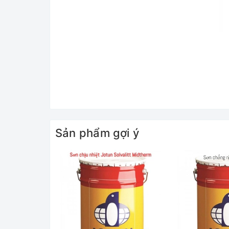
Sản phẩm gợi ý
Có nhiều điểm nổi bật về sơn Jotun Pilot QD Pri