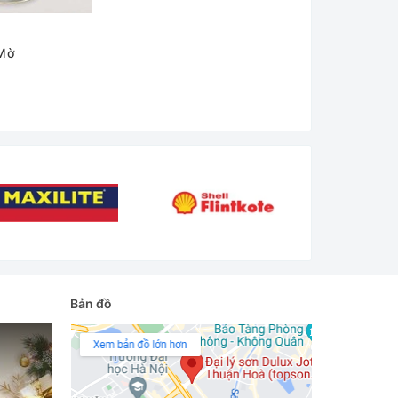
ng thể thiếu cho các công trình bằng kim
 Mờ
 kiệm chi phí cho việc tu sửa.
 muốn.
Bản đồ