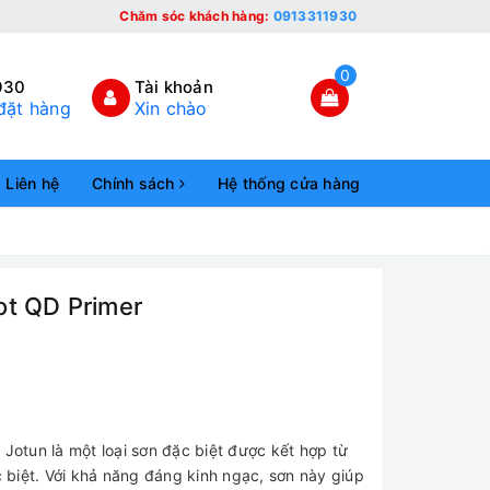
Chăm sóc khách hàng:
0913311930
0
930
Tài khoản
đặt hàng
Xin chào
Liên hệ
Chính sách
Hệ thống cửa hàng
ot QD Primer
 Jotun là một loại sơn đặc biệt được kết hợp từ
biệt. Với khả năng đáng kinh ngạc, sơn này giúp