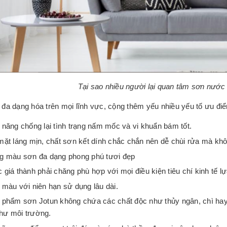
Tại sao nhiều người lại quan tâm sơn nước 
 đa dạng hóa trên mọi lĩnh vực, cộng thêm yếu nhiều yếu tố ưu điể
 năng chống lại tình trạng nấm mốc và vi khuẩn bám tốt.
mặt láng mịn, chất sơn kết dính chắc chắn nên dễ chùi rửa mà khôn
g màu sơn đa dạng phong phú tươi đẹp
 giá thành phải chăng phù hợp với mọi điều kiện tiêu chí kinh tế 
 màu với niên hạn sử dụng lâu dài.
 phẩm sơn Jotun không chứa các chất độc như thủy ngân, chì ha
hư môi trường.