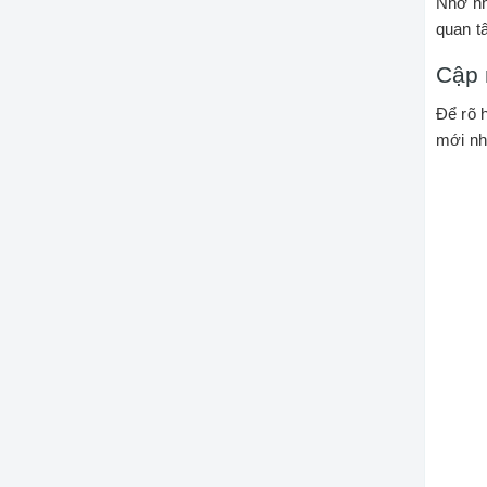
Nhờ nh
quan 
Cập 
Để rõ 
mới nh