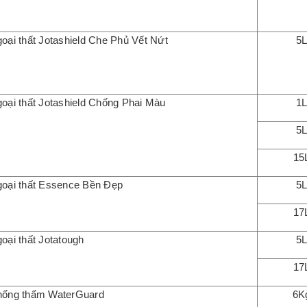
oại thất Jotashield Che Phủ Vết Nứt
5
oại thất Jotashield Chống Phai Màu
1
5
15
oại thất Essence Bền Đẹp
5
17
oại thất Jotatough
5
17
hống thấm WaterGuard
6K