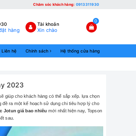
Chăm sóc khách hàng:
0913311930
0
930
Tài khoản
đặt hàng
Xin chào
Liên hệ
Chính sách
Hệ thống cửa hàng
ay 2023
 sẽ giúp cho khách hàng có thể sắp xếp. lựa chọn
 đề ra một kế hoạch sử dụng chi tiêu hợp lý cho
 Jotun giá bao nhiêu
mới nhất hiện nay, Topson
ết sau.