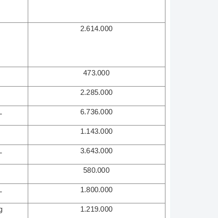
L
2.614.000
L
473.000
L
2.285.000
L
6.736.000
L
1.143.000
L
3.643.000
L
580.000
L
1.800.000
g
1.219.000