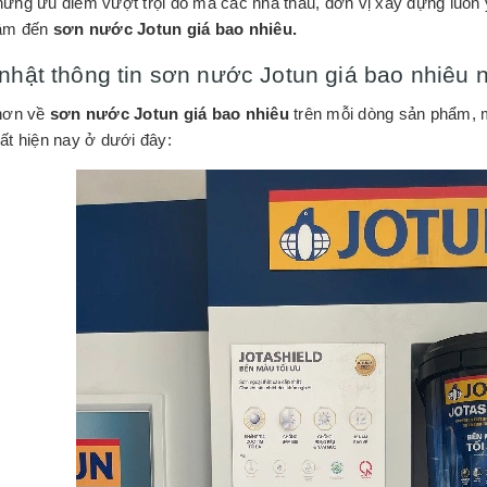
ững ưu điểm vượt trội đó mà các nhà thầu, đơn vị xây dựng luôn 
tâm đến
sơn nước Jotun giá bao nhiêu.
nhật thông tin sơn nước Jotun giá bao nhiêu
hơn về
sơn nước Jotun giá bao nhiêu
trên mỗi dòng sản phẩm, 
ất hiện nay ở dưới đây: