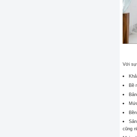
Với sự
Khả
Bề 
Bản
Mức
Bền
Sản
cũng n