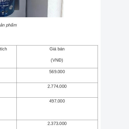
sản phẩm
tích
Giá bán
(VNĐ)
L
569.000
L
2.774.000
L
497.000
L
2.373.000