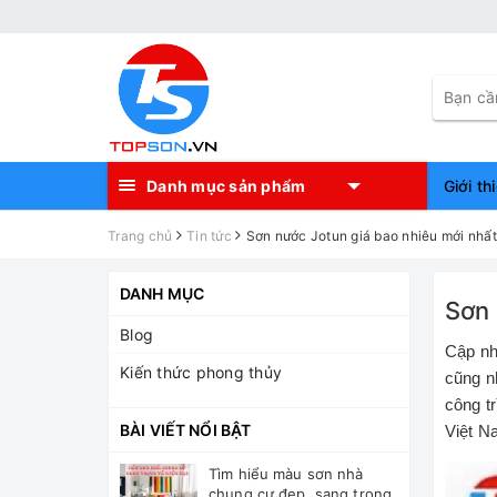
Danh mục sản phẩm
Giới th
Trang chủ
Tin tức
Sơn nước Jotun giá bao nhiêu mới nhấ
DANH MỤC
Sơn 
Blog
Cập nh
Kiến thức phong thủy
cũng n
công t
BÀI VIẾT NỔI BẬT
Việt N
Tìm hiểu màu sơn nhà
chung cư đẹp, sang trọng,