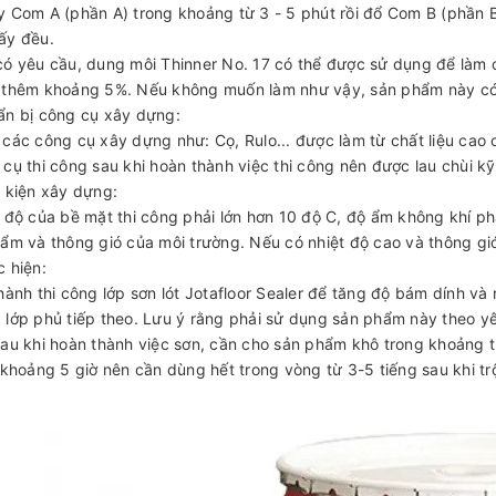
y Com A (phần A) trong khoảng từ 3 - 5 phút rồi đổ Com B (phần B)
̂́y đều.
có yêu cầu, dung môi Thinner No. 17 có thể được sử dụng để làm
thêm khoảng 5%. Nếu không muốn làm như vậy, sản phẩm này có thê
̉n bị công cụ xây dựng:
các công cụ xây dựng như: Cọ, Rulo... được làm từ chất liệu cao c
cụ thi công sau khi hoàn thành việc thi công nên được lau chùi kỹ 
u kiện xây dựng:
t độ của bề mặt thi công phải lớn hơn 10 độ C, độ ẩm không khí p
̂ ẩm và thông gió của môi trường. Nếu có nhiệt độ cao và thông gio
 hiện:
 hành thi công lớp sơn lót Jotafloor Sealer để tăng độ bám dính và ng
 lớp phủ tiếp theo. Lưu ý rằng phải sử dụng sản phẩm này theo yêu 
Sau khi hoàn thành việc sơn, cần cho sản phẩm khô trong khoảng tu
à khoảng 5 giờ nên cần dùng hết trong vòng từ 3-5 tiếng sau khi trọ