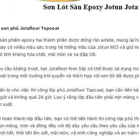
̛́p sơn phủ Jotafloor Topcoat
sản phẩm epoxy hai thành phần được đóng rắn amide, mang lại hiẹ
ày có nhiều màu sắc trong hệ thống mầu của Jotun MCI và giữ màu to
́ tính kháng hóa chất, mài mòn và va đập tốt.
̂u cầu kháng trượt, hạt Jotafloor Non Slip có thể được sử dụng tron
ài trong môi trường khí quyển và thích hợp với sơn lót đã được p
ẩn bị cho việc thi công lớp phủ Jotafloor Topcoat, bạn cần tiến hành
 giờ và không quá 24 giờ. Lưu ý rằng lớp đầu tiên phải mịn màng v
n xuất.
hoàn thành lớp đầu tiên, bạn có thể tiến hành thi công lớp phủ th
mịn màng, trơn và đồng đều với độ dày yêu cầu theo yêu cầu của 
hời tiết, thời tiết ẩm ướt, mài mòn, vệ sinh công nghiệp và an toà