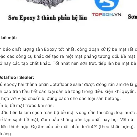
́ bề mặt:
 bảo chất lượng sàn Epoxy tốt nhất, công đoạn xử lý bề mặt rất qua
̣̆c các công cụ khác để tạo ra một mặt phẳng tương đối. Bề mặ
̛̃ hay các tạp chất khác. Tốt nhất nên sơn trực tiếp lên bề mặt b
t Jotafloor Sealer:
ủ epoxy hai thành phần Jotafloor Sealer được đóng rắn amide là giải 
nh cao trên hầu hết các loại sàn bê tông trong điều kiện khí quyển. 
̀ hợp với việc chuẩn bị đúng cách cho các loại sàn betong.
̂̉n bị bề mặt trước khi sơn:
c đầu tiên là làm sạch toàn bộ bề mặt vùng cần thi công: loại nước
̉ làm sạch bề mặt, đảm bảo không còn tạp chất hay bụi. Vết nứt hoa
̂t liệu thích hợp. Độ ẩm của bề mặt phải dưới 4% (theo khối lượng).
loãng: