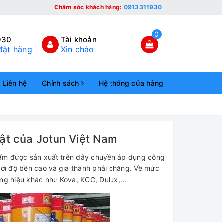
Chăm sóc khách hàng:
0913311930
0
930
Tài khoản
đặt hàng
Xin chào
Liên hệ
Chính sách
Hệ thống cửa hàng
uật của Jotun Việt Nam
hẩm được sản xuất trên dây chuyền áp dụng công
 với độ bền cao và giá thành phải chăng. Về mức
ương hiệu khác như Kova, KCC, Dulux,...