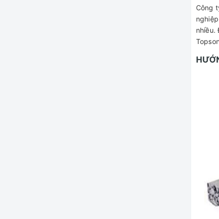
Công ty
nghiệp
nhiều.
Topson
HƯỚN