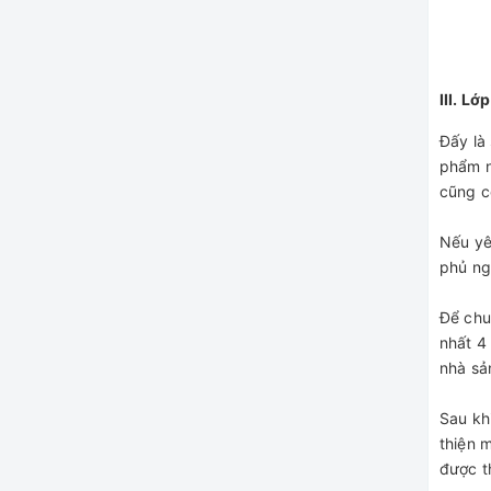
III. Lo
Đấy là 
phẩm n
cũng co
Nếu ye
phủ ngo
Để chu
nhất 4
nhà sả
Sau khi 
thiện 
được t