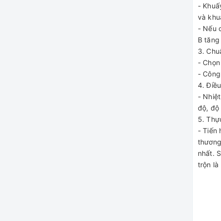
- Khuấ
và khua
- Nếu 
B tăng 
3. Chuâ
- Chọn 
- Công 
4. Điề
- Nhiệ
độ, đọ
5. Thực
- Tiến
thương
nhất. 
trộn l