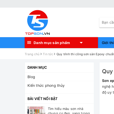
Danh mục sản phẩm
Giới th
Trang chủ
Tin tức
Quy trình thi công sơn sàn Epoxy chuẩ
DANH MỤC
Quy 
Blog
Sơn e
Kiến thức phong thủy
nghệ hi
độ uy 
BÀI VIẾT NỔI BẬT
Tìm hiểu màu sơn nhà
chung cư đẹp, sang trọng,