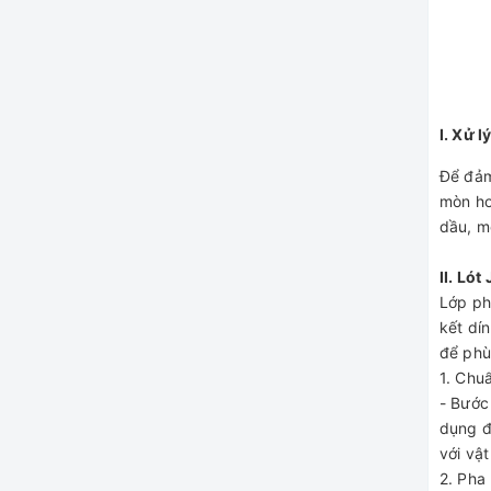
I. Xử ly
Để đảm
mòn hoa
dầu, mo
II. Ló
Lớp ph
kết dí
để phu
1. Chua
- Bướ
dụng đê
với vạ
2. Pha 