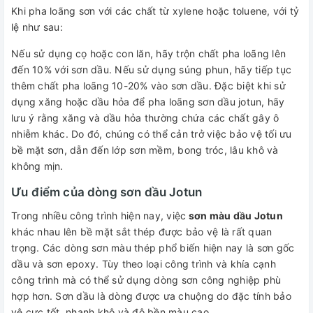
Khi pha loãng sơn với các chất từ ​​xylene hoặc toluene, với tỷ
lệ như sau:
Nếu sử dụng cọ hoặc con lăn, hãy trộn chất pha loãng lên
đến 10% với sơn dầu. Nếu sử dụng súng phun, hãy tiếp tục
thêm chất pha loãng 10-20% vào sơn dầu. Đặc biệt khi sử
dụng xăng hoặc dầu hỏa để pha loãng sơn dầu jotun, hãy
lưu ý rằng xăng và dầu hỏa thường chứa các chất gây ô
nhiễm khác. Do đó, chúng có thể cản trở việc bảo vệ tối ưu
bề mặt sơn, dẫn đến lớp sơn mềm, bong tróc, lâu khô và
không mịn.
Ưu điểm của dòng sơn dầu Jotun
Trong nhiều công trình hiện nay, việc
sơn màu dầu Jotun
khác nhau lên bề mặt sắt thép được bảo vệ là rất quan
trọng. Các dòng sơn màu thép phổ biến hiện nay là sơn gốc
dầu và sơn epoxy. Tùy theo loại công trình và khía cạnh
công trình mà có thể sử dụng dòng sơn công nghiệp phù
hợp hơn. Sơn dầu là dòng được ưa chuộng do đặc tính bảo
vệ cực tốt, nhanh khô và độ bền màu cao.